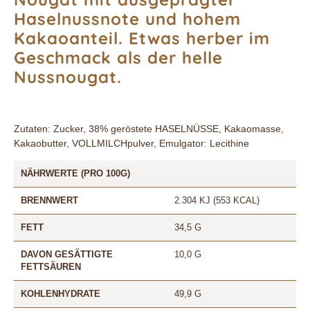
Haselnussnote und hohem
Kakaoanteil. Etwas herber im
Geschmack als der helle
Nussnougat.
Zutaten: Zucker, 38% geröstete HASELNÜSSE, Kakaomasse,
Kakaobutter, VOLLMILCHpulver, Emulgator: Lecithine
NÄHRWERTE (PRO 100G)
BRENNWERT
2.304 KJ (553 KCAL)
FETT
34,5 G
DAVON GESÄTTIGTE
10,0 G
FETTSÄUREN
KOHLENHYDRATE
49,9 G