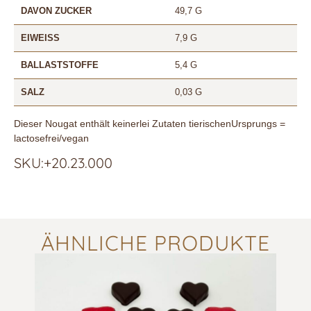
DAVON ZUCKER
49,7 G
EIWEISS
7,9 G
BALLASTSTOFFE
5,4 G
SALZ
0,03 G
Dieser Nougat enthält keinerlei Zutaten tierischenUrsprungs =
lactosefrei/vegan
SKU:+20.23.000
ÄHNLICHE PRODUKTE