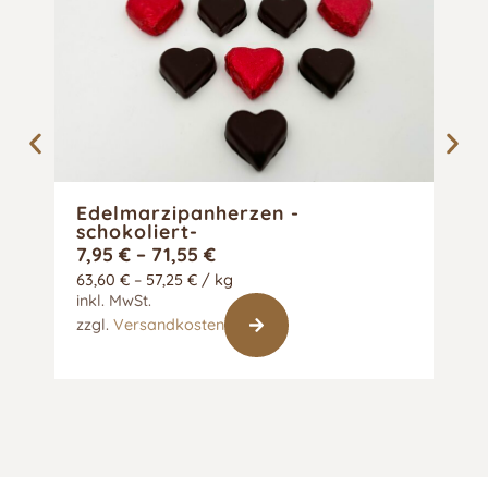
Edelmarzipanherzen -
Ma
schokoliert-
7,95
€
–
71,55
€
8,7
63,60
€
–
57,25
€
/
kg
35,
inkl. MwSt.
inkl
zzgl.
Versandkosten
zzgl