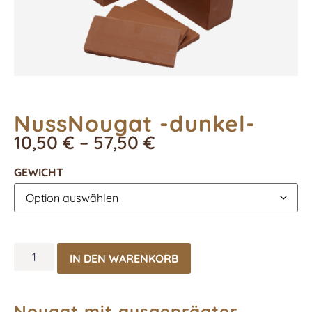
NussNougat -dunkel-
10,50
€
–
57,50
€
GEWICHT
IN DEN WARENKORB
Nougat mit ausgeprägter