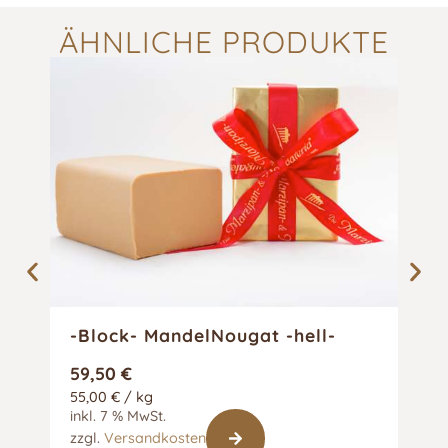
ÄHNLICHE PRODUKTE
-Block- MandelNougat -hell-
-Bl
Ke
59,50
€
57,
55,00
€
/
kg
55,
inkl. 7 % MwSt.
inkl
§25a
zzgl.
Versandkosten