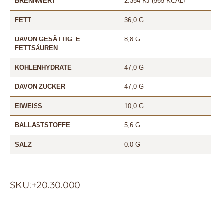
BRENNWERT
2.354 KJ (565 KCAL)
FETT
36,0 G
DAVON GESÄTTIGTE
8,8 G
FETTSÄUREN
KOHLENHYDRATE
47,0 G
DAVON ZUCKER
47,0 G
EIWEISS
10,0 G
BALLASTSTOFFE
5,6 G
SALZ
0,0 G
SKU:+20.30.000