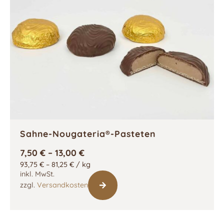
Sahne-Nougateria®-Pasteten
7,50
€
–
13,00
€
93,75
€
–
81,25
€
/
kg
inkl. MwSt.
zzgl.
Versandkosten