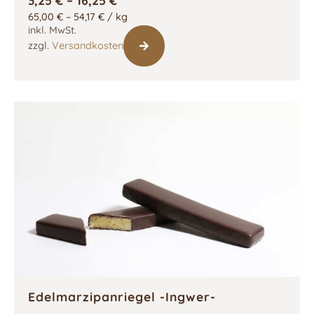
3,25
€
–
16,25
€
65,00
€
–
54,17
€
/
kg
inkl. MwSt.
zzgl.
Versandkosten
Edelmarzipanriegel -Ingwer-