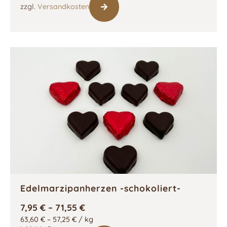
zzgl.
Versandkosten
Edelmarzipanherzen -schokoliert-
7,95
€
–
71,55
€
63,60
€
–
57,25
€
/
kg