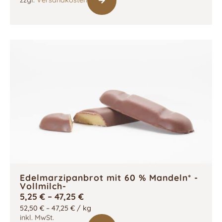
zzgl.
Versandkosten
Edelmarzipanbrot mit 60 % Mandeln* -
Vollmilch-
5,25
€
–
47,25
€
52,50
€
–
47,25
€
/
kg
inkl. MwSt.