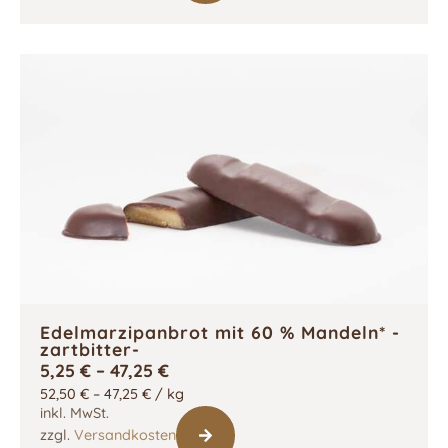
Edelmarzipanbrot mit 60 % Mandeln* -
zartbitter-
5,25
€
–
47,25
€
52,50
€
–
47,25
€
/
kg
inkl. MwSt.
zzgl.
Versandkosten