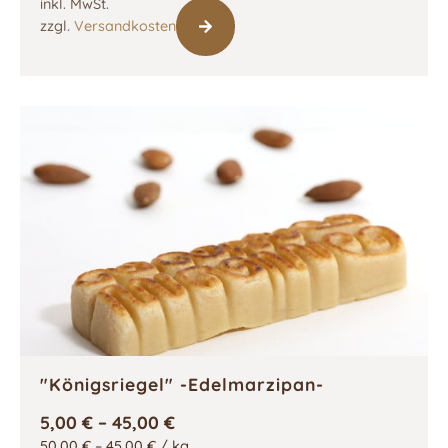
inkl. MwSt.
zzgl.
Versandkosten
"Königsriegel" -Edelmarzipan-
5,00
€
–
45,00
€
50,00
€
–
45,00
€
/
kg