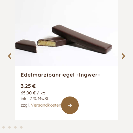
Edelmarzipanriegel -Ingwer-
Pr
3,25
€
5
65,00
€
/
kg
5,
inkl. 7 % MwSt.
ink
zzgl.
Versandkosten
zz