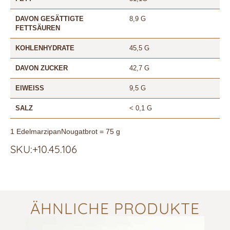
DAVON GESÄTTIGTE
8,9 G
FETTSÄUREN
KOHLENHYDRATE
45,5 G
DAVON ZUCKER
42,7 G
EIWEISS
9,5 G
SALZ
< 0,1 G
1 EdelmarzipanNougatbrot = 75 g
SKU:+10.45.106
ÄHNLICHE PRODUKTE