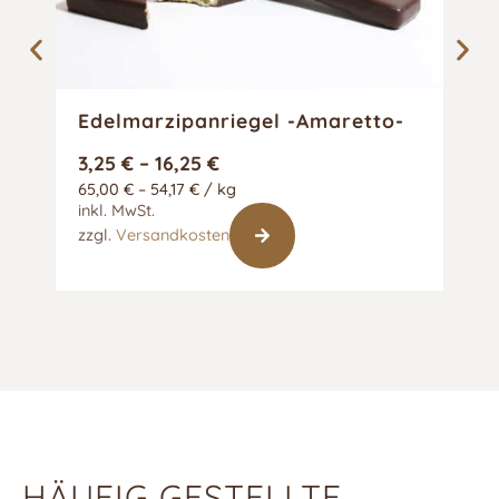
Edelmarzipanriegel -Amaretto-
Prä
3,25
€
–
16,25
€
89
65,00
€
–
54,17
€
/
kg
4,9
inkl. MwSt.
inkl
zzgl.
Versandkosten
HÄUFIG GESTELLTE