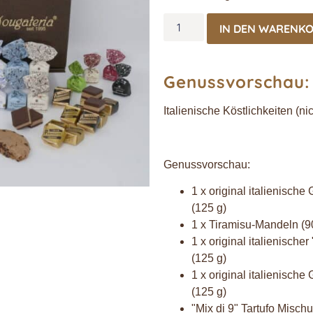
IN DEN WARENK
Genussvorschau:
Italienische Köstlichkeiten (n
Genussvorschau:
1 x original italienische
(125 g)
1 x Tiramisu-Mandeln (9
1 x original italienisch
(125 g)
1 x original italienisch
(125 g)
"Mix di 9" Tartufo Misc