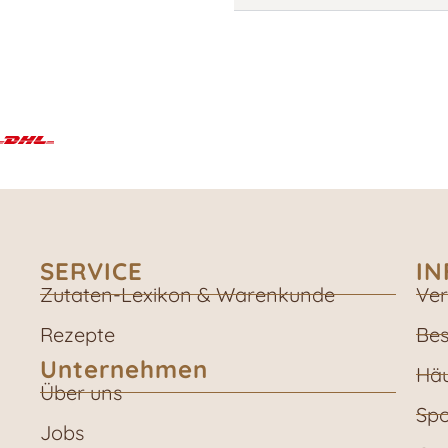
SERVICE
I
Zutaten-Lexikon & Warenkunde
Ver
Rezepte
Bes
Unternehmen
Häu
Über uns
Spo
Jobs