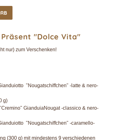
ORB
 Präsent
"Dolce Vita"
icht nur) zum Verschenken!
 Gianduiotto "Nougatschiffchen" -latte & nero-
0 g)
er "Cremino" GianduiaNougat -classico & nero-
e Gianduiotto "Nougatschiffchen" -caramello-
hung (300 g) mit mindestens 9 verschiedenen