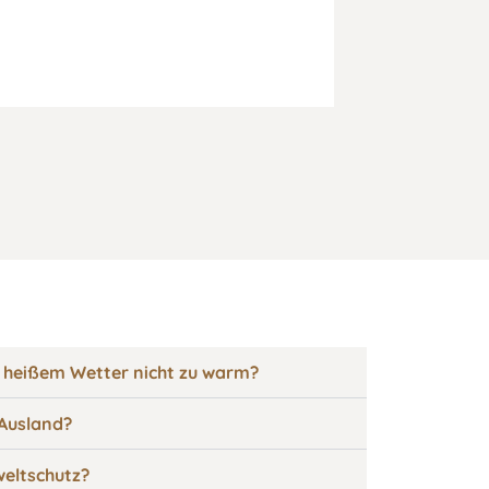
50,00
€
–
45,00
€
inkl. MwSt.
zzgl.
Versandkost
 heißem Wetter nicht zu warm?
 Ausland?
eltschutz?