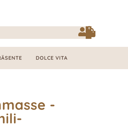
0
RÄSENTE
DOLCE VITA
nmasse -
ili-