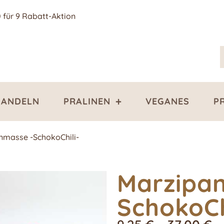
0 für 9 Rabatt-Aktion
ANDELN
PRALINEN
VEGANES
P
nmasse -SchokoChili-
Marzipa
SchokoCh