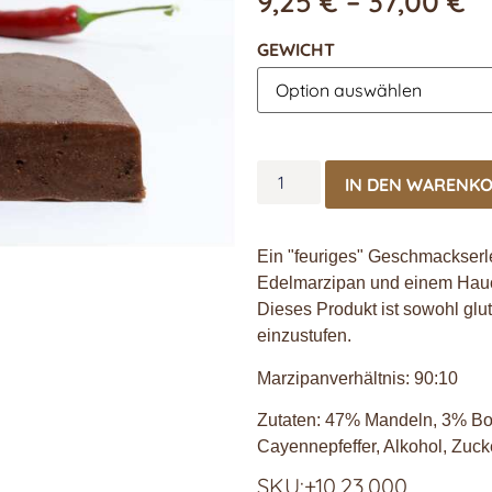
9,25
€
–
37,00
€
GEWICHT
IN DEN WARENK
Ein "feuriges" Geschmackserl
Edelmarzipan und einem Hauch
Dieses Produkt ist sowohl glut
einzustufen.
Marzipanverhältnis: 90:10
Zutaten: 47% Mandeln, 3% Bor
Cayennepfeffer, Alkohol, Zucke
SKU:+10.23.000