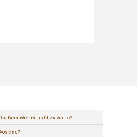
Edelmarzipa
15,00
€
–
62,5
60,00
€
/
kg
inkl. MwSt.
zzgl.
Versandkost
 heißem Wetter nicht zu warm?
 Ausland?