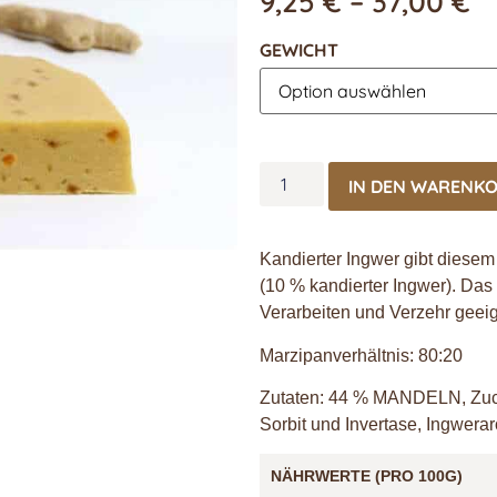
9,25
€
–
37,00
€
GEWICHT
IN DEN WARENK
Kandierter Ingwer gibt diesem
(10 % kandierter Ingwer). Da
Verarbeiten und Verzehr geeig
Marzipanverhältnis: 80:20
Zutaten: 44 % MANDELN, Zucke
Sorbit und Invertase, Ingwera
NÄHRWERTE (PRO 100G)