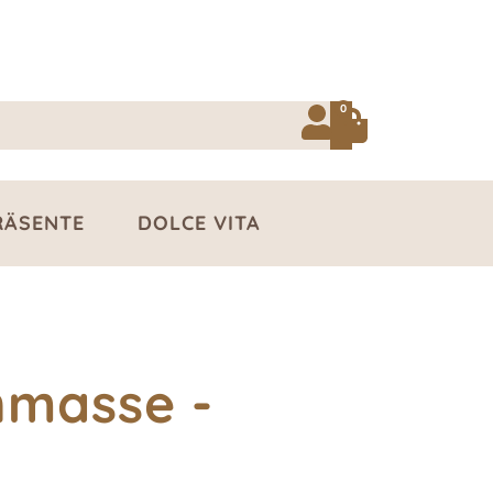
0
RÄSENTE
DOLCE VITA
nmasse -