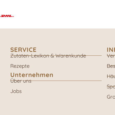
SERVICE
I
Zutaten-Lexikon & Warenkunde
Ver
Rezepte
Bes
Unternehmen
Häu
Über uns
Spo
Jobs
Gro