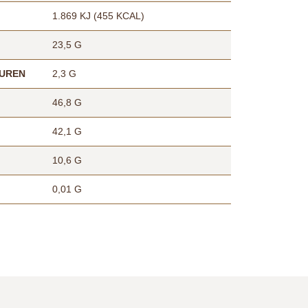
1.869 KJ (455 KCAL)
23,5 G
ÄUREN
2,3 G
46,8 G
42,1 G
10,6 G
0,01 G