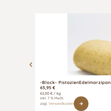
-Block- PistazienEdelmarzipa
65,95
€
62,00
€
/
kg
inkl. 7 % MwSt.
zzgl.
Versandkosten