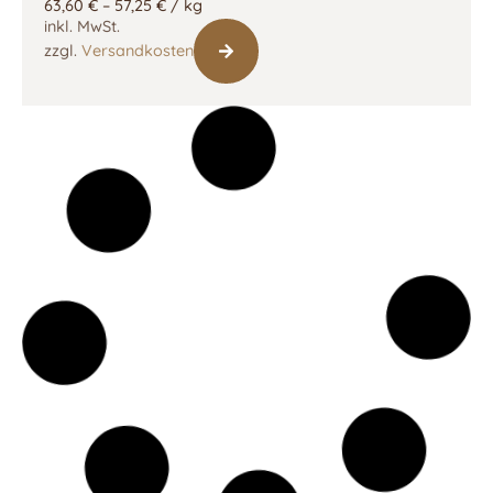
63,60
€
–
57,25
€
/
kg
inkl. MwSt.
zzgl.
Versandkosten