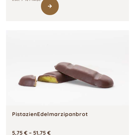
PistazienEdelmarzipanbrot
5,75
€
–
51,75
€