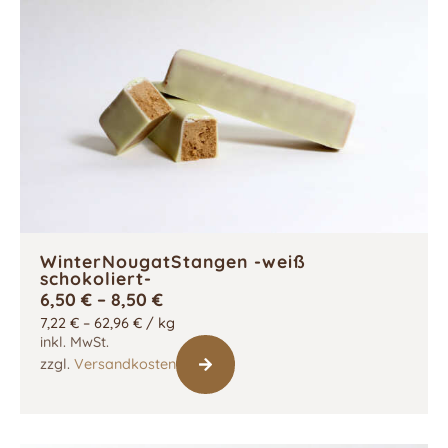
WinterNougatStangen -weiß
schokoliert-
6,50
€
–
8,50
€
7,22
€
–
62,96
€
/
kg
inkl. MwSt.
zzgl.
Versandkosten