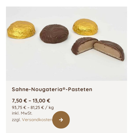
Sahne-Nougateria®-Pasteten
7,50
€
–
13,00
€
93,75
€
–
81,25
€
/
kg
inkl. MwSt.
zzgl.
Versandkosten