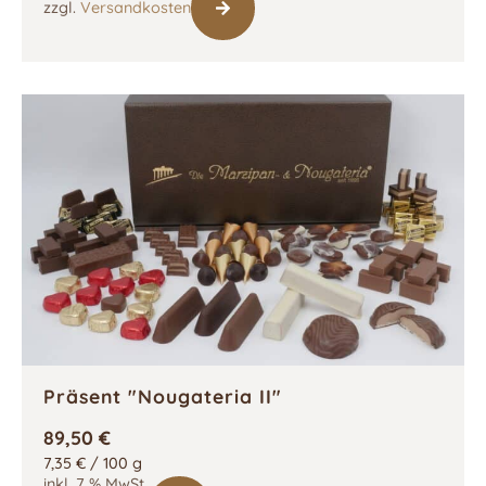
zzgl.
Versandkosten
Präsent "Nougateria II"
89,50
€
7,35
€
/
100
g
inkl. 7 % MwSt.