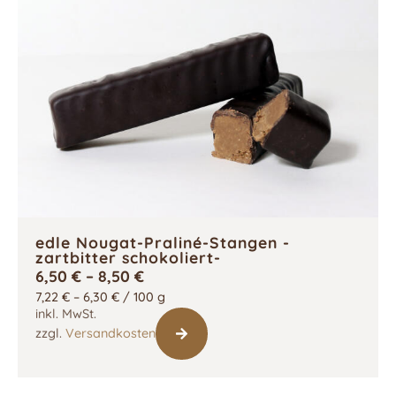
edle Nougat-Praliné-Stangen -
zartbitter schokoliert-
6,50
€
–
8,50
€
7,22
€
–
6,30
€
/
100
g
inkl. MwSt.
zzgl.
Versandkosten