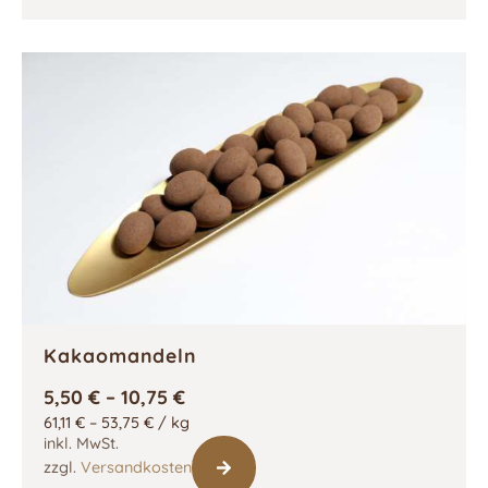
Kakaomandeln
5,50
€
–
10,75
€
61,11
€
–
53,75
€
/
kg
inkl. MwSt.
zzgl.
Versandkosten