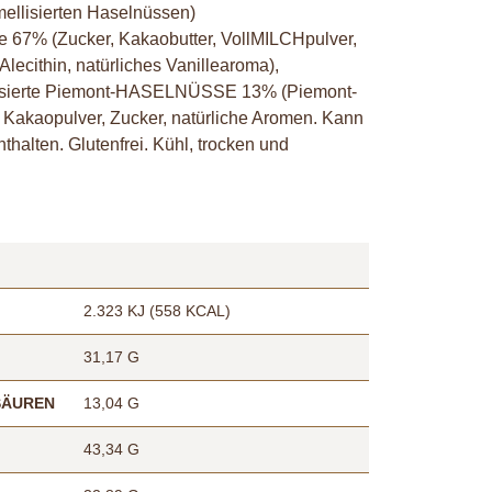
mellisierten Haselnüssen)
 67% (Zucker, Kakaobutter, VollMILCHpulver,
ecithin, natürliches Vanillearoma),
sierte Piemont-HASELNÜSSE 13% (Piemont-
kaopulver, Zucker, natürliche Aromen. Kann
lten. Glutenfrei. Kühl, trocken und
2.323 KJ (558 KCAL)
31,17 G
SÄUREN
13,04 G
43,34 G