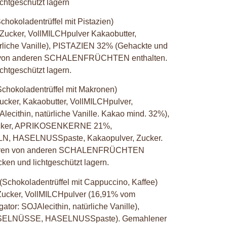
ichtgeschützt lagern
chokoladentrüffel mit Pistazien)
Zucker, VollMILCHpulver Kakaobutter,
ürliche Vanille), PISTAZIEN 32% (Gehackte und
en von anderen SCHALENFRÜCHTEN enthalten.
ichtgeschützt lagern.
chokoladentrüffel mit Makronen)
cker, Kakaobutter, VollMILCHpulver,
ecithin, natürliche Vanille. Kakao mind. 32%),
ucker, APRIKOSENKERNE 21%,
 HASELNUSSpaste, Kakaopulver, Zucker.
Spuren von anderen SCHALENFRÜCHTEN
ocken und lichtgeschützt lagern.
(Schokoladentrüffel mit Cappuccino, Kaffee)
Zucker, VollMILCHpulver (16,91% vom
tor: SOJAlecithin, natürliche Vanille),
ELNÜSSE, HASELNUSSpaste). Gemahlener