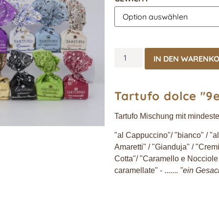
IN DEN WARENK
Tartufo dolce "9e
Tartufo Mischung mit mindest
"al Cappuccino"/ "bianco" / "al
Amaretti" / "Gianduja" / "Cremi
Cotta"/ "Caramello e Nocciole s
caramellate" - .......
"ein Gesac