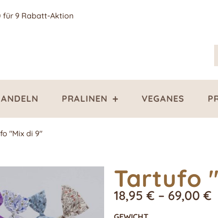
0 für 9 Rabatt-Aktion
ANDELN
PRALINEN
VEGANES
P
fo "Mix di 9"
Tartufo "
18,95
€
–
69,00
€
GEWICHT