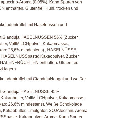
 Capuccino-Aroma (0,05%). Kann Spuren von
thalten. Glutenfrei. Kühl, trocken und
koladentrüffel mit Haselnüssen und
mit Gianduja HASELNÜSSEN 56% (Zucker,
r, VollMILCHpulver, Kakaomasse.,
Kakao: 26,6% mindestens) , HASELNÜSSE
HASELNUSSpaste) Kakaopulver, Zucker.
CHALENFRÜCHTEN enthalten. Glutenfrei.
zt lagern
koladentrüffel mit GiandujaNougat und weißer
mit Gianduja HASELNÜSSE 45%
akaobutter, VollMILCHpulver, Kakaomasse.,
akao: 26,6% mindestens), Weiße Schokolade
, Kakaobutter. Emulgator: SOJAlecithin. Aroma:
USSpaste, Kakaopulver, Aroma. Kann Spuren