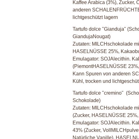
Kaffee Arabica (3%), Zucker,
anderen SCHALENFRÜCHTEN en
lichtgeschützt lagern
Tartufo dolce "Gianduja"
(Scho
GiandujaNougat)
Zutaten: MILCHschokolade 
HASELNÜSSE 25%, Kakaobutte
Emulagator: SOJAlecithin. 
(PiemontHASELNÜSSE 23%, 
Kann Spuren von anderen S
Kühl, trocken und lichtgeschüt
Tartufo dolce "cremino"
(Scho
Schokolade)
Zutaten: MILCHschokolade 
(Zucker, HASELNÜSSE 25%, K
Emulagator: SOJAlecithin. K
43% (Zucker, VollMILCHpulver
Natürliche Vanille), HASELN