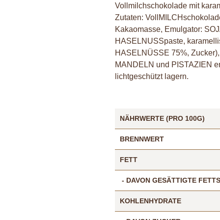
Vollmilchschokolade mit kara
Zutaten: VollMILCHschokolade
Kakaomasse, Emulgator: SOJAl
HASELNUSSpaste, karamelli
HASELNÜSSE 75%, Zucker), Ka
MANDELN und PISTAZIEN entha
lichtgeschützt lagern.
NÄHRWERTE (PRO 100G)
BRENNWERT
FETT
- DAVON GESÄTTIGTE FETT
KOHLENHYDRATE