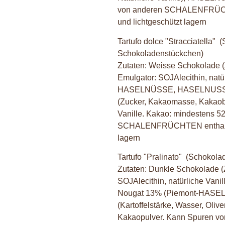
von anderen SCHALENFRÜCHTE
und lichtgeschützt lagern
Tartufo dolce "Stracciatella"
(
Schokoladenstückchen)
Zutaten: Weisse Schokolade (
Emulgator: SOJAlecithin, nat
HASELNÜSSE, HASELNUSSpast
(Zucker, Kakaomasse, Kakaobut
Vanille. Kakao: mindestens 5
SCHALENFRÜCHTEN enthalten. 
lagern
Tartufo "Pralinato" (
Schokolad
Zutaten: Dunkle Schokolade (
SOJAlecithin, natürliche Van
Nougat 13% (Piemont-HASELN
(Kartoffelstärke, Wasser, Oliv
Kakaopulver. Kann Spuren