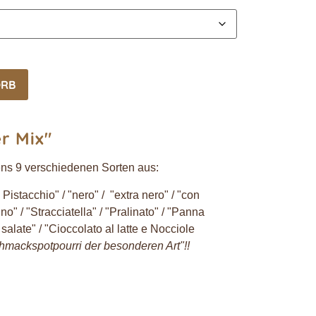
ORB
r Mix"
ens 9 verschiedenen Sorten aus:
 Pistacchio" / "nero" / "extra nero" / "con
no" / "Stracciatella" / "Pralinato" / "Panna
alate" / "Cioccolato al latte e Nocciole
hmackspotpourri der besonderen Art"!!