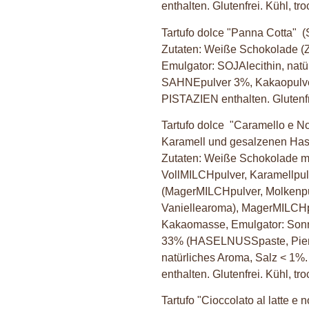
enthalten. Glutenfrei. Kühl, tr
Tartufo dolce "Panna Cotta"
(
Zutaten: Weiße Schokolade (Z
Emulgator: SOJAlecithin, nat
SAHNEpulver 3%, Kakaopulv
PISTAZIEN enthalten. Glutenfre
Tartufo dolce "Caramello e N
Karamell und gesalzenen Has
Zutaten: Weiße Schokolade mi
VollMILCHpulver, Karamellpul
(MagerMILCHpulver, Molkenpul
Vaniellearoma), MagerMILCHpu
Kakaomasse, Emulgator: Son
33% (HASELNUSSpaste, Pie
natürliches Aroma, Salz < 
enthalten. Glutenfrei. Kühl, tr
Tartufo "Cioccolato al latte e