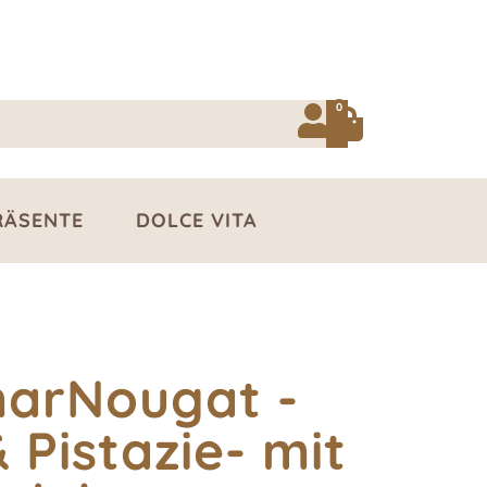
0
RÄSENTE
DOLCE VITA
marNougat -
 Pistazie- mit