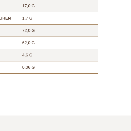
17,0 G
ÄUREN
1,7 G
72,0 G
62,0 G
4,6 G
0,06 G