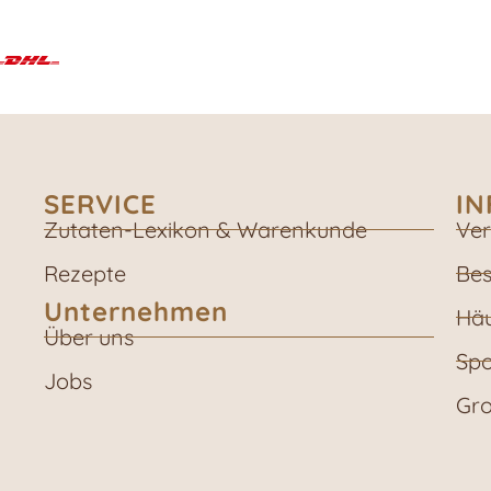
SERVICE
I
Zutaten-Lexikon & Warenkunde
Ver
Rezepte
Bes
Unternehmen
Häu
Über uns
Spo
Jobs
Gro