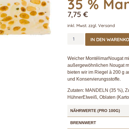
35 % Ma
7,75
€
inkl. Mwst. zzgl. Versand
IN DEN WARENK
Weicher MontélimarNougat mit
außergewöhnlichen Nougat mi
bieten wir im Riegel à 200 g a
und Konservierungsstoffe.
Zutaten: MANDELN (35 %), Zu
HühnerEIweiß, Oblaten (Kartoff
NÄHRWERTE (PRO 100G)
BRENNWERT