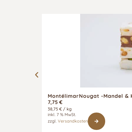
MontélimarNougat -Mandel & 
7,75
€
38,75
€
/
kg
inkl. 7 % MwSt.
zzgl.
Versandkosten