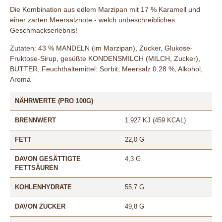
Die Kombination aus edlem Marzipan mit 17 % Karamell und
einer zarten Meersalznote - welch unbeschreibliches
Geschmackserlebnis!
Zutaten: 43 % MANDELN (im Marzipan), Zucker, Glukose-
Fruktose-Sirup, gesüßte KONDENSMILCH (MILCH, Zucker),
BUTTER, Feuchthaltemittel: Sorbit; Meersalz 0,28 %, Alkohol,
Aroma
NÄHRWERTE (PRO 100G)
BRENNWERT
1.927 KJ (459 KCAL)
FETT
22,0 G
DAVON GESÄTTIGTE
4,3 G
FETTSÄUREN
KOHLENHYDRATE
55,7 G
DAVON ZUCKER
49,8 G