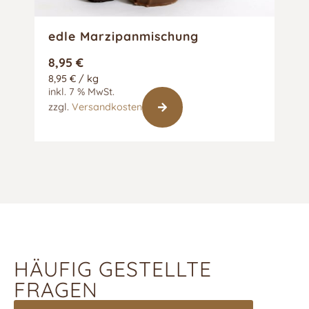
edle Marzipanmischung
Prä
8,95
€
59
8,95
€
/
kg
5,15
inkl. 7 % MwSt.
inkl
zzgl.
Versandkosten
zzgl
HÄUFIG GESTELLTE
FRAGEN