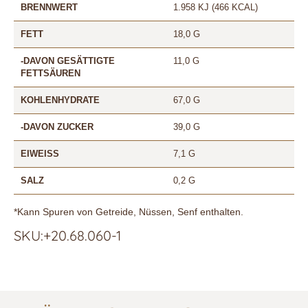
BRENNWERT
1.958 KJ (466 KCAL)
FETT
18,0 G
-DAVON GESÄTTIGTE
11,0 G
FETTSÄUREN
KOHLENHYDRATE
67,0 G
-DAVON ZUCKER
39,0 G
EIWEISS
7,1 G
SALZ
0,2 G
*Kann Spuren von Getreide, Nüssen, Senf enthalten.
SKU:+20.68.060-1