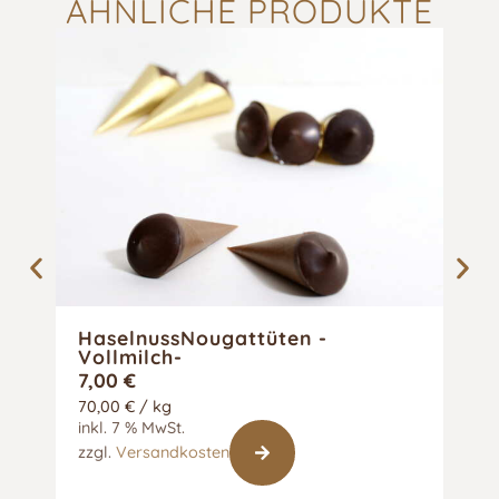
ÄHNLICHE PRODUKTE
HaselnussNougattüten -
Prä
Vollmilch-
7,00
€
89
70,00
€
/
kg
7,35
inkl. 7 % MwSt.
inkl
zzgl.
Versandkosten